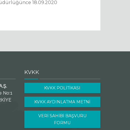
 Müdürlüğünce 18.09.2020
KVKK
.Ş.
KVKK POLİTİKASI
e No:1
RKİYE
KVKK AYDINLATMA METNİ
VERİ SAHİBİ BAŞVURU
FORMU