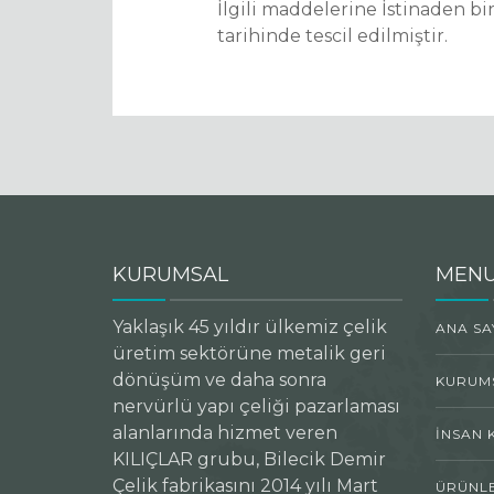
İlgili maddelerine İstinaden b
tarihinde tescil edilmiştir.
KURUMSAL
MEN
Yaklaşık 45 yıldır ülkemiz çelik
ANA SA
üretim sektörüne metalik geri
dönüşüm ve daha sonra
KURUM
nervürlü yapı çeliği pazarlaması
alanlarında hizmet veren
İNSAN 
KILIÇLAR grubu, Bilecik Demir
Çelik fabrikasını 2014 yılı Mart
ÜRÜNL