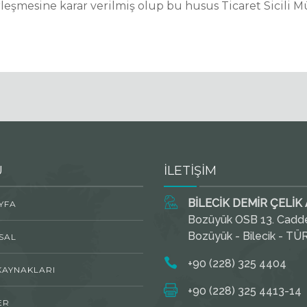
irleşmesine karar verilmiş olup bu husus Ticaret Sicili
U
İLETİŞİM
BİLECİK DEMİR ÇELİK A
YFA
Bozüyük OSB 13. Cadd
Bozüyük - Bilecik - TÜ
SAL
+90 (228) 325 4404
KAYNAKLARI
+90 (228) 325 4413-14
ER