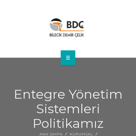
ANA SAYFA
KURUMSAL
Entegre Yönetim
İNSAN KAYNAKLARI
Sistemleri
ÜRÜNLER
Politikamız
DUYURULAR
ANA SAYFA
KURUMSAL