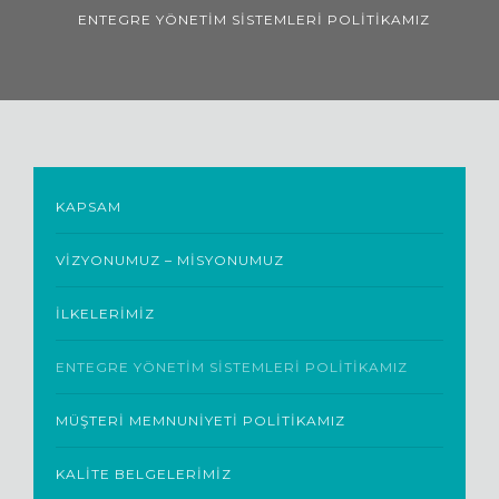
YAYINLARIMIZ
ENTEGRE YÖNETIM SISTEMLERI POLITIKAMIZ
HABERLER
SÜRDÜRÜLEBILIRLIK
GALERI
KAPSAM
İLETIŞIM
VIZYONUMUZ – MISYONUMUZ
İLKELERIMIZ
ENTEGRE YÖNETIM SISTEMLERI POLITIKAMIZ
MÜŞTERI MEMNUNIYETI POLITIKAMIZ
KALITE BELGELERIMIZ