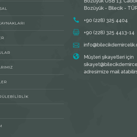
Bozüyük OSB 13. Cadd
Bozüyük - Bilecik - TÜ
SAL
+90 (228) 325 4404
KAYNAKLARI
+90 (228) 325 4413-14
ER
info@bilecikdemircelik.
ULAR
Müşteri şikayetleri için
sikayet@bilecikdemircel
ARIMIZ
adresimize mail atabilirs
LER
ÜLEBILIRLIK
M