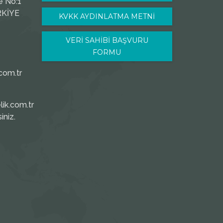
e No:1
RKİYE
KVKK AYDINLATMA METNİ
VERİ SAHİBİ BAŞVURU
FORMU
com.tr
ik.com.tr
iniz.