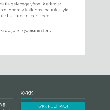
imi ile geleceğe yönelik adımlar
lan ekonomik kalkınma politikasıyla
 ile bu sürecin içerisinde
 eski düşünce yapısının terk
KVKK
.Ş.
KVKK POLİTİKASI