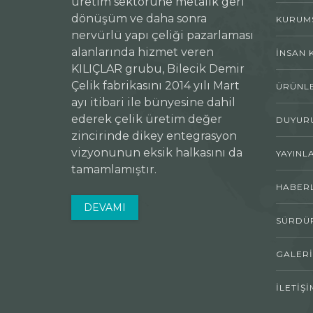
üretim sektörüne metalik geri
dönüşüm ve daha sonra
KURUM
nervürlü yapı çeliği pazarlaması
alanlarında hizmet veren
İNSAN 
KILIÇLAR grubu, Bilecik Demir
Çelik fabrikasını 2014 yılı Mart
ÜRÜNL
ayı itibari ile bünyesine dahil
ederek çelik üretim değer
DUYUR
zincirinde dikey entegrasyon
vizyonunun eksik halkasını da
YAYINL
tamamlamıştır.
HABER
DEVAMI
SÜRDÜR
GALERI
İLETIŞI