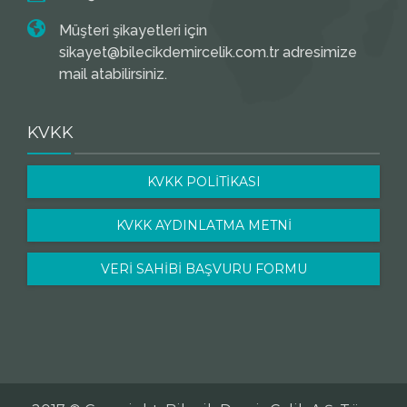
Müşteri şikayetleri için
sikayet@bilecikdemircelik.com.tr adresimize
mail atabilirsiniz.
KVKK
KVKK POLİTİKASI
KVKK AYDINLATMA METNİ
VERİ SAHİBİ BAŞVURU FORMU