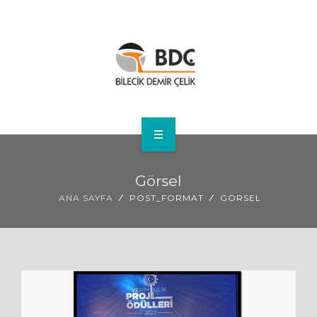
ANA SAYFA
Görsel
KURUMSAL
ANA SAYFA
POST_FORMAT
GÖRSEL
İNSAN KAYNAKLARI
ÜRÜNLER
DUYURULAR