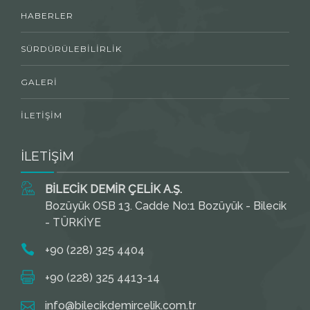
HABERLER
SÜRDÜRÜLEBILIRLIK
GALERI
İLETIŞIM
İLETİŞİM
BİLECİK DEMİR ÇELİK A.Ş.
Bozüyük OSB 13. Cadde No:1 Bozüyük - Bilecik
- TÜRKİYE
+90 (228) 325 4404
+90 (228) 325 4413-14
info@bilecikdemircelik.com.tr